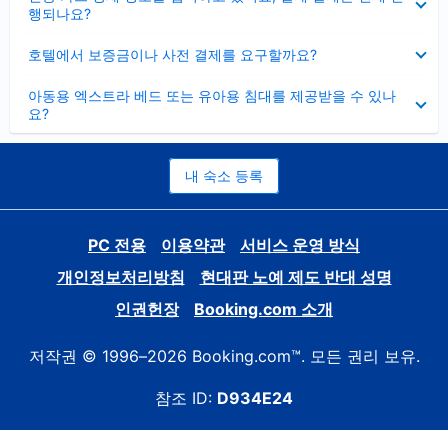
치
행되나요?
기
펼
호텔에서 보증금이나 사전 결제를 요구할까요?
치
기
펼
아동용 엑스트라 베드 또는 유아용 침대를 제공받을 수 있나
치
요?
기
내 숙소 등록
PC 전용
이용약관
서비스 운영 방식
개인정보처리방침
현대판 노예 제도 반대 성명
인권헌장
Booking.com 소개
저작권 © 1996–2026 Booking.com™. 모든 권리 보유.
참조 ID:
D934E24