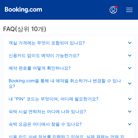
FAQ(상위 10개)
펼
객실 가격에는 무엇이 포함되어 있나요?
치
기
펼
신용카드 없이도 예약이 가능한가요?
치
기
펼
예약 완료를 어떻게 확인하나요?
치
기
펼
Booking.com을 통해 내 예약을 취소하거나 변경할 수 있나
치
요?
기
펼
내 "PIN" 코드는 무엇이며, 어디에 필요한가요?
치
기
펼
숙박 시설 연락처는 어디에 나와 있나요?
치
기
펼
숙박 요금은 어디에서 찾을 수 있나요?
치
기
펼
신용 카드 상세 정보를 입력하고 있어요, 실제 결제는 언제 진