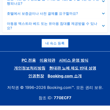
치
행되나요?
기
펼
호텔에서 보증금이나 사전 결제를 요구할까요?
치
기
펼
아동용 엑스트라 베드 또는 유아용 침대를 제공받을 수 있나
치
요?
기
내 숙소 등록
PC 전용
이용약관
서비스 운영 방식
개인정보처리방침
현대판 노예 제도 반대 성명
인권헌장
Booking.com 소개
저작권 © 1996–2026 Booking.com™. 모든 권리 보유.
참조 ID:
770ECF7