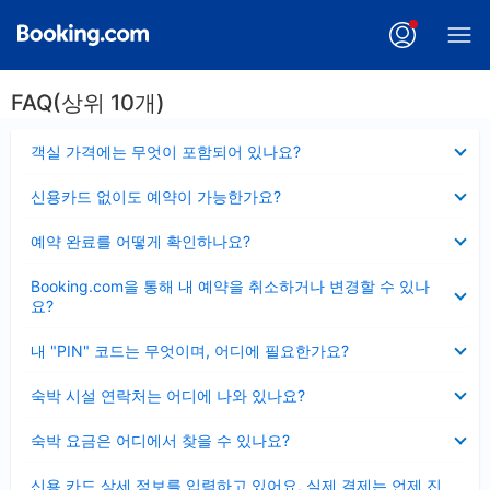
FAQ(상위 10개)
펼
객실 가격에는 무엇이 포함되어 있나요?
치
기
펼
신용카드 없이도 예약이 가능한가요?
치
기
펼
예약 완료를 어떻게 확인하나요?
치
기
펼
Booking.com을 통해 내 예약을 취소하거나 변경할 수 있나
치
요?
기
펼
내 "PIN" 코드는 무엇이며, 어디에 필요한가요?
치
기
펼
숙박 시설 연락처는 어디에 나와 있나요?
치
기
펼
숙박 요금은 어디에서 찾을 수 있나요?
치
기
펼
신용 카드 상세 정보를 입력하고 있어요, 실제 결제는 언제 진