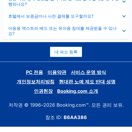
치
행되나요?
기
펼
호텔에서 보증금이나 사전 결제를 요구할까요?
치
기
펼
아동용 엑스트라 베드 또는 유아용 침대를 제공받을 수 있나
치
요?
기
내 숙소 등록
PC 전용
이용약관
서비스 운영 방식
개인정보처리방침
현대판 노예 제도 반대 성명
인권헌장
Booking.com 소개
저작권 © 1996–2026 Booking.com™. 모든 권리 보유.
참조 ID:
B6AA386