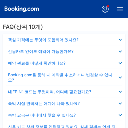
FAQ(상위 10개)
펼
객실 가격에는 무엇이 포함되어 있나요?
치
기
펼
신용카드 없이도 예약이 가능한가요?
치
기
펼
예약 완료를 어떻게 확인하나요?
치
기
펼
Booking.com을 통해 내 예약을 취소하거나 변경할 수 있나
치
요?
기
펼
내 "PIN" 코드는 무엇이며, 어디에 필요한가요?
치
기
펼
숙박 시설 연락처는 어디에 나와 있나요?
치
기
펼
숙박 요금은 어디에서 찾을 수 있나요?
치
기
펼
신용 카드 상세 정보를 입력하고 있어요, 실제 결제는 언제 진