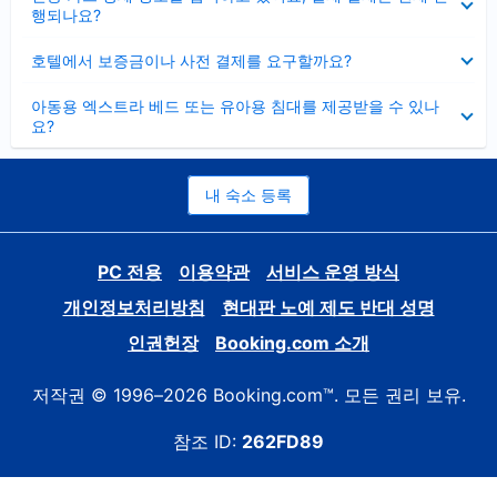
치
행되나요?
기
펼
호텔에서 보증금이나 사전 결제를 요구할까요?
치
기
펼
아동용 엑스트라 베드 또는 유아용 침대를 제공받을 수 있나
치
요?
기
내 숙소 등록
PC 전용
이용약관
서비스 운영 방식
개인정보처리방침
현대판 노예 제도 반대 성명
인권헌장
Booking.com 소개
저작권 © 1996–2026 Booking.com™. 모든 권리 보유.
참조 ID:
262FD89