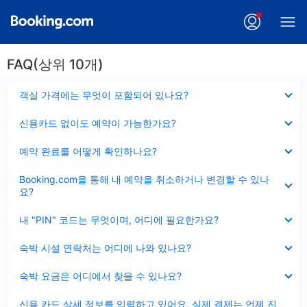
FAQ(상위 10개)
펼
객실 가격에는 무엇이 포함되어 있나요?
치
기
펼
신용카드 없이도 예약이 가능한가요?
치
기
펼
예약 완료를 어떻게 확인하나요?
치
기
펼
Booking.com을 통해 내 예약을 취소하거나 변경할 수 있나
치
요?
기
펼
내 "PIN" 코드는 무엇이며, 어디에 필요한가요?
치
기
펼
숙박 시설 연락처는 어디에 나와 있나요?
치
기
펼
숙박 요금은 어디에서 찾을 수 있나요?
치
기
펼
신용 카드 상세 정보를 입력하고 있어요, 실제 결제는 언제 진