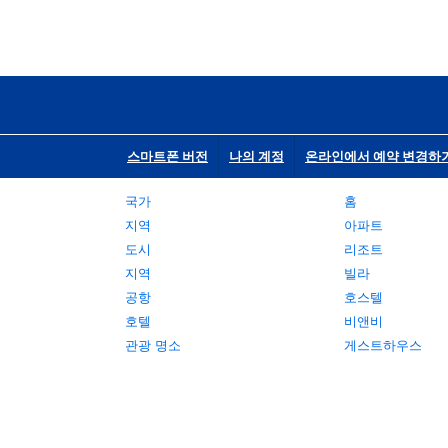
스마트폰 버전
나의 계정
온라인에서 예약 변경하
국가
홈
지역
아파트
도시
리조트
지역
빌라
공항
호스텔
호텔
비앤비
관광 명소
게스트하우스