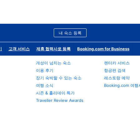
내 숙소 등록
기
고객 서비스
제휴 협력사로 등록
Booking.com for Business
개성이 넘치는 숙소
렌터카 서비스
이용 후기
항공편 검색
장기 숙박할 수 있는 숙소
레스토랑 예약
여행 소식
Booking.com 여
시즌 & 홀리데이 특가
Traveller Review Awards