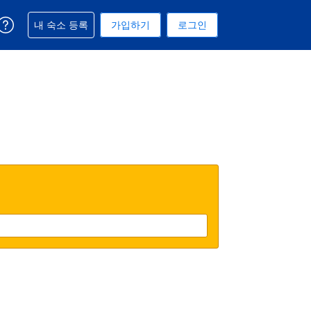
예약과 관련해 도움을 받으실 수 있습니다
내 숙소 등록
가입하기
로그인
 선택된 통화는 미국 달러입니다
택. 현재 선택된 언어는 한국어입니다