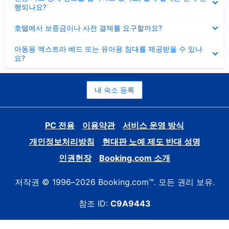
치
행되나요?
기
펼
호텔에서 보증금이나 사전 결제를 요구할까요?
치
기
펼
아동용 엑스트라 베드 또는 유아용 침대를 제공받을 수 있나
치
요?
기
내 숙소 등록
PC 전용
이용약관
서비스 운영 방식
개인정보처리방침
현대판 노예 제도 반대 성명
인권헌장
Booking.com 소개
저작권 © 1996–2026 Booking.com™. 모든 권리 보유.
참조 ID:
C9A9443