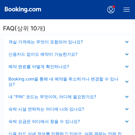
FAQ(상위 10개)
펼
객실 가격에는 무엇이 포함되어 있나요?
치
기
펼
신용카드 없이도 예약이 가능한가요?
치
기
펼
예약 완료를 어떻게 확인하나요?
치
기
펼
Booking.com을 통해 내 예약을 취소하거나 변경할 수 있나
치
요?
기
펼
내 "PIN" 코드는 무엇이며, 어디에 필요한가요?
치
기
펼
숙박 시설 연락처는 어디에 나와 있나요?
치
기
펼
숙박 요금은 어디에서 찾을 수 있나요?
치
기
펼
신용 카드 상세 정보를 입력하고 있어요, 실제 결제는 언제 진