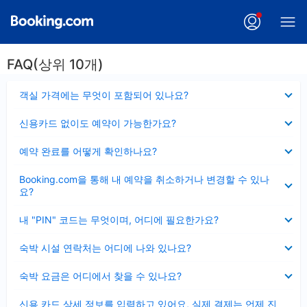
FAQ(상위 10개)
펼
객실 가격에는 무엇이 포함되어 있나요?
치
기
펼
신용카드 없이도 예약이 가능한가요?
치
기
펼
예약 완료를 어떻게 확인하나요?
치
기
펼
Booking.com을 통해 내 예약을 취소하거나 변경할 수 있나
치
요?
기
펼
내 "PIN" 코드는 무엇이며, 어디에 필요한가요?
치
기
펼
숙박 시설 연락처는 어디에 나와 있나요?
치
기
펼
숙박 요금은 어디에서 찾을 수 있나요?
치
기
펼
신용 카드 상세 정보를 입력하고 있어요, 실제 결제는 언제 진