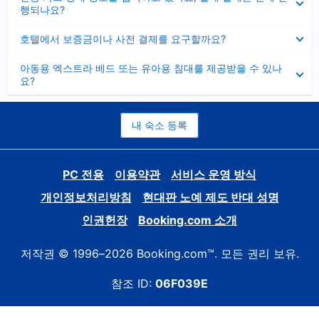
치
행되나요?
기
펼
호텔에서 보증금이나 사전 결제를 요구할까요?
치
기
펼
아동용 엑스트라 베드 또는 유아용 침대를 제공받을 수 있나
치
요?
기
내 숙소 등록
PC 전용
이용약관
서비스 운영 방식
개인정보처리방침
현대판 노예 제도 반대 성명
인권헌장
Booking.com 소개
저작권 © 1996–2026 Booking.com™. 모든 권리 보유.
참조 ID:
06F039E