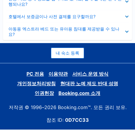
치
행되나요?
기
펼
호텔에서 보증금이나 사전 결제를 요구할까요?
치
기
펼
아동용 엑스트라 베드 또는 유아용 침대를 제공받을 수 있나
치
요?
기
내 숙소 등록
PC 전용
이용약관
서비스 운영 방식
개인정보처리방침
현대판 노예 제도 반대 성명
인권헌장
Booking.com 소개
저작권 © 1996–2026 Booking.com™. 모든 권리 보유.
참조 ID:
0D7CC33