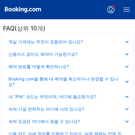
FAQ(상위 10개)
펼
객실 가격에는 무엇이 포함되어 있나요?
치
기
펼
신용카드 없이도 예약이 가능한가요?
치
기
펼
예약 완료를 어떻게 확인하나요?
치
기
펼
Booking.com을 통해 내 예약을 취소하거나 변경할 수 있나
치
요?
기
펼
내 "PIN" 코드는 무엇이며, 어디에 필요한가요?
치
기
펼
숙박 시설 연락처는 어디에 나와 있나요?
치
기
펼
숙박 요금은 어디에서 찾을 수 있나요?
치
기
펼
신용 카드 상세 정보를 입력하고 있어요, 실제 결제는 언제 진