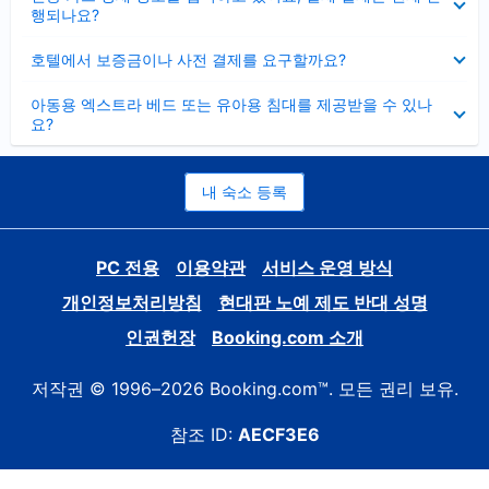
치
행되나요?
기
펼
호텔에서 보증금이나 사전 결제를 요구할까요?
치
기
펼
아동용 엑스트라 베드 또는 유아용 침대를 제공받을 수 있나
치
요?
기
내 숙소 등록
PC 전용
이용약관
서비스 운영 방식
개인정보처리방침
현대판 노예 제도 반대 성명
인권헌장
Booking.com 소개
저작권 © 1996–2026 Booking.com™. 모든 권리 보유.
참조 ID:
AECF3E6