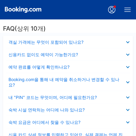
FAQ(상위 10개)
펼
객실 가격에는 무엇이 포함되어 있나요?
치
기
펼
신용카드 없이도 예약이 가능한가요?
치
기
펼
예약 완료를 어떻게 확인하나요?
치
기
펼
Booking.com을 통해 내 예약을 취소하거나 변경할 수 있나
치
요?
기
펼
내 "PIN" 코드는 무엇이며, 어디에 필요한가요?
치
기
펼
숙박 시설 연락처는 어디에 나와 있나요?
치
기
펼
숙박 요금은 어디에서 찾을 수 있나요?
치
기
펼
신용 카드 상세 정보를 입력하고 있어요, 실제 결제는 언제 진