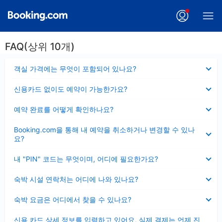
FAQ(상위 10개)
펼
객실 가격에는 무엇이 포함되어 있나요?
치
기
펼
신용카드 없이도 예약이 가능한가요?
치
기
펼
예약 완료를 어떻게 확인하나요?
치
기
펼
Booking.com을 통해 내 예약을 취소하거나 변경할 수 있나
치
요?
기
펼
내 "PIN" 코드는 무엇이며, 어디에 필요한가요?
치
기
펼
숙박 시설 연락처는 어디에 나와 있나요?
치
기
펼
숙박 요금은 어디에서 찾을 수 있나요?
치
기
펼
신용 카드 상세 정보를 입력하고 있어요, 실제 결제는 언제 진