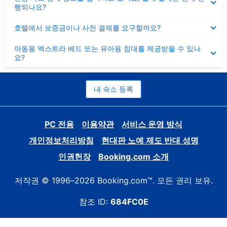
치
행되나요?
기
펼
호텔에서 보증금이나 사전 결제를 요구할까요?
치
기
펼
아동용 엑스트라 베드 또는 유아용 침대를 제공받을 수 있나
치
요?
기
내 숙소 등록
PC 전용
이용약관
서비스 운영 방식
개인정보처리방침
현대판 노예 제도 반대 성명
인권헌장
Booking.com 소개
저작권 © 1996–2026 Booking.com™. 모든 권리 보유.
참조 ID:
684FC0E