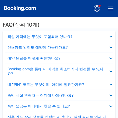
FAQ(상위 10개)
펼
객실 가격에는 무엇이 포함되어 있나요?
치
기
펼
신용카드 없이도 예약이 가능한가요?
치
기
펼
예약 완료를 어떻게 확인하나요?
치
기
펼
Booking.com을 통해 내 예약을 취소하거나 변경할 수 있나
치
요?
기
펼
내 "PIN" 코드는 무엇이며, 어디에 필요한가요?
치
기
펼
숙박 시설 연락처는 어디에 나와 있나요?
치
기
펼
숙박 요금은 어디에서 찾을 수 있나요?
치
기
펼
신용 카드 상세 정보를 입력하고 있어요, 실제 결제는 언제 진