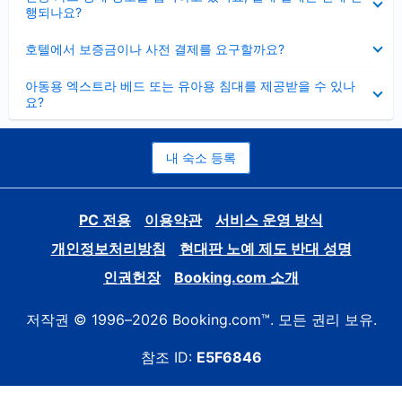
치
행되나요?
기
펼
호텔에서 보증금이나 사전 결제를 요구할까요?
치
기
펼
아동용 엑스트라 베드 또는 유아용 침대를 제공받을 수 있나
치
요?
기
내 숙소 등록
PC 전용
이용약관
서비스 운영 방식
개인정보처리방침
현대판 노예 제도 반대 성명
인권헌장
Booking.com 소개
저작권 © 1996–2026 Booking.com™. 모든 권리 보유.
참조 ID:
E5F6846