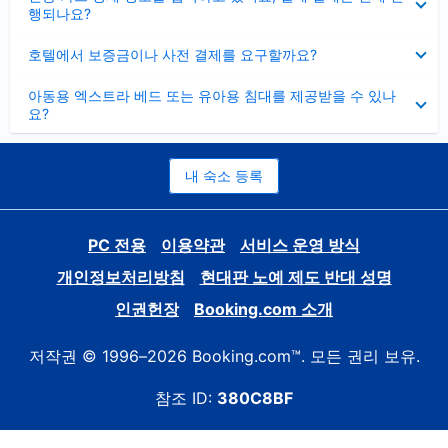
치
행되나요?
기
펼
호텔에서 보증금이나 사전 결제를 요구할까요?
치
기
펼
아동용 엑스트라 베드 또는 유아용 침대를 제공받을 수 있나
치
요?
기
내 숙소 등록
PC 전용
이용약관
서비스 운영 방식
개인정보처리방침
현대판 노예 제도 반대 성명
인권헌장
Booking.com 소개
저작권 © 1996–2026 Booking.com™. 모든 권리 보유.
참조 ID:
380C8BF