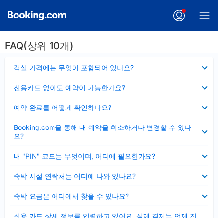
FAQ(상위 10개)
펼
객실 가격에는 무엇이 포함되어 있나요?
치
기
펼
신용카드 없이도 예약이 가능한가요?
치
기
펼
예약 완료를 어떻게 확인하나요?
치
기
펼
Booking.com을 통해 내 예약을 취소하거나 변경할 수 있나
치
요?
기
펼
내 "PIN" 코드는 무엇이며, 어디에 필요한가요?
치
기
펼
숙박 시설 연락처는 어디에 나와 있나요?
치
기
펼
숙박 요금은 어디에서 찾을 수 있나요?
치
기
펼
신용 카드 상세 정보를 입력하고 있어요, 실제 결제는 언제 진