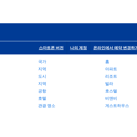
스마트폰 버전
나의 계정
온라인에서 예약 변경하
국가
홈
지역
아파트
도시
리조트
지역
빌라
공항
호스텔
호텔
비앤비
관광 명소
게스트하우스