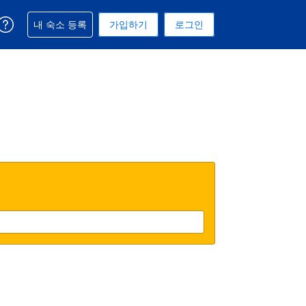
예약과 관련해 도움을 받으실 수 있습니다
내 숙소 등록
가입하기
로그인
 선택된 통화는 미국 달러입니다
택. 현재 선택된 언어는 한국어입니다