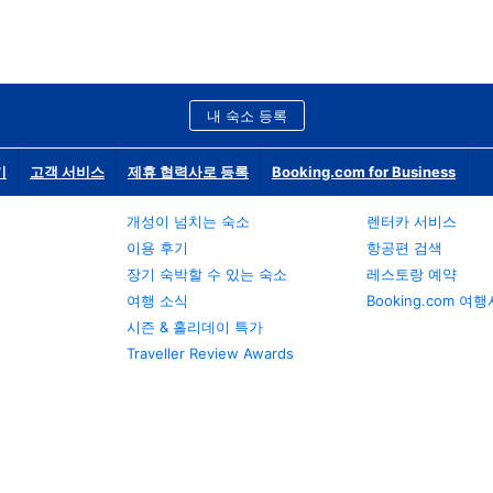
내 숙소 등록
기
고객 서비스
제휴 협력사로 등록
Booking.com for Business
개성이 넘치는 숙소
렌터카 서비스
이용 후기
항공편 검색
장기 숙박할 수 있는 숙소
레스토랑 예약
여행 소식
Booking.com 여
시즌 & 홀리데이 특가
Traveller Review Awards