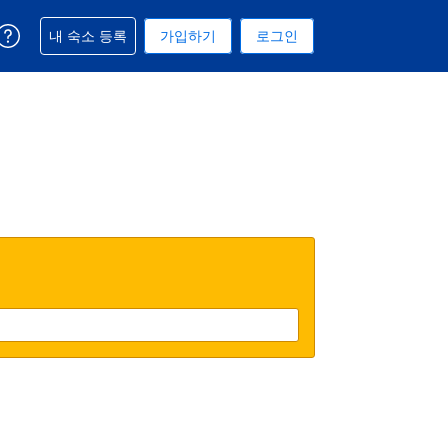
예약과 관련해 도움을 받으실 수 있습니다
내 숙소 등록
가입하기
로그인
 선택된 통화는 대한민국 원입니다
택. 현재 선택된 언어는 한국어입니다