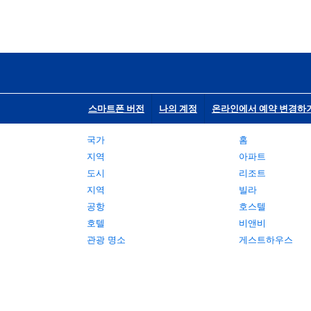
스마트폰 버전
나의 계정
온라인에서 예약 변경하
국가
홈
지역
아파트
도시
리조트
지역
빌라
공항
호스텔
호텔
비앤비
관광 명소
게스트하우스