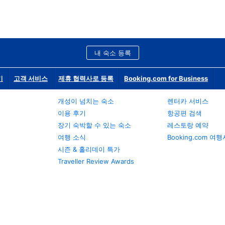
내 숙소 등록
기
고객 서비스
제휴 협력사로 등록
Booking.com for Business
개성이 넘치는 숙소
렌터카 서비스
이용 후기
항공편 검색
장기 숙박할 수 있는 숙소
레스토랑 예약
여행 소식
Booking.com 여
시즌 & 홀리데이 특가
Traveller Review Awards