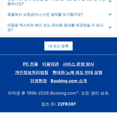
치
행되나요?
기
펼
호텔에서 보증금이나 사전 결제를 요구할까요?
치
기
펼
아동용 엑스트라 베드 또는 유아용 침대를 제공받을 수 있나
치
요?
기
내 숙소 등록
PC 전용
이용약관
서비스 운영 방식
개인정보처리방침
현대판 노예 제도 반대 성명
인권헌장
Booking.com 소개
저작권 © 1996–2026 Booking.com™. 모든 권리 보유.
참조 ID:
22FB38F