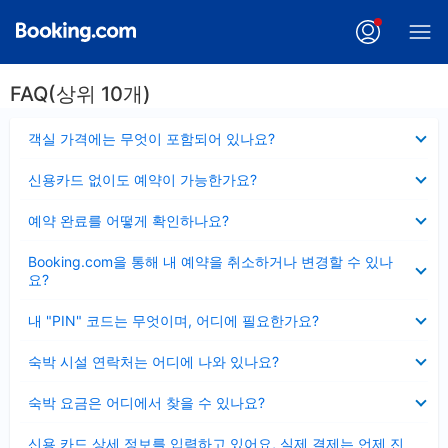
FAQ(상위 10개)
펼
객실 가격에는 무엇이 포함되어 있나요?
치
기
펼
신용카드 없이도 예약이 가능한가요?
치
기
펼
예약 완료를 어떻게 확인하나요?
치
기
펼
Booking.com을 통해 내 예약을 취소하거나 변경할 수 있나
치
요?
기
펼
내 "PIN" 코드는 무엇이며, 어디에 필요한가요?
치
기
펼
숙박 시설 연락처는 어디에 나와 있나요?
치
기
펼
숙박 요금은 어디에서 찾을 수 있나요?
치
기
펼
신용 카드 상세 정보를 입력하고 있어요, 실제 결제는 언제 진