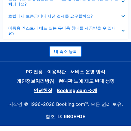
치
행되나요?
기
펼
호텔에서 보증금이나 사전 결제를 요구할까요?
치
기
펼
아동용 엑스트라 베드 또는 유아용 침대를 제공받을 수 있나
치
요?
기
내 숙소 등록
PC 전용
이용약관
서비스 운영 방식
개인정보처리방침
현대판 노예 제도 반대 성명
인권헌장
Booking.com 소개
저작권 © 1996–2026 Booking.com™. 모든 권리 보유.
참조 ID:
6B0EFDE