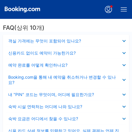
FAQ(상위 10개)
펼
객실 가격에는 무엇이 포함되어 있나요?
치
기
펼
신용카드 없이도 예약이 가능한가요?
치
기
펼
예약 완료를 어떻게 확인하나요?
치
기
펼
Booking.com을 통해 내 예약을 취소하거나 변경할 수 있나
치
요?
기
펼
내 "PIN" 코드는 무엇이며, 어디에 필요한가요?
치
기
펼
숙박 시설 연락처는 어디에 나와 있나요?
치
기
펼
숙박 요금은 어디에서 찾을 수 있나요?
치
기
펼
신용 카드 상세 정보를 입력하고 있어요, 실제 결제는 언제 진