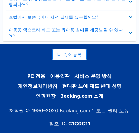
치
행되나요?
기
펼
호텔에서 보증금이나 사전 결제를 요구할까요?
치
기
펼
아동용 엑스트라 베드 또는 유아용 침대를 제공받을 수 있나
치
요?
기
내 숙소 등록
PC 전용
이용약관
서비스 운영 방식
개인정보처리방침
현대판 노예 제도 반대 성명
인권헌장
Booking.com 소개
저작권 © 1996–2026 Booking.com™. 모든 권리 보유.
참조 ID:
C1C0C11