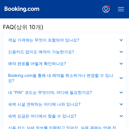
FAQ(상위 10개)
펼
객실 가격에는 무엇이 포함되어 있나요?
치
기
펼
신용카드 없이도 예약이 가능한가요?
치
기
펼
예약 완료를 어떻게 확인하나요?
치
기
펼
Booking.com을 통해 내 예약을 취소하거나 변경할 수 있나
치
요?
기
펼
내 "PIN" 코드는 무엇이며, 어디에 필요한가요?
치
기
펼
숙박 시설 연락처는 어디에 나와 있나요?
치
기
펼
숙박 요금은 어디에서 찾을 수 있나요?
치
기
펼
신용 카드 상세 정보를 입력하고 있어요, 실제 결제는 언제 진