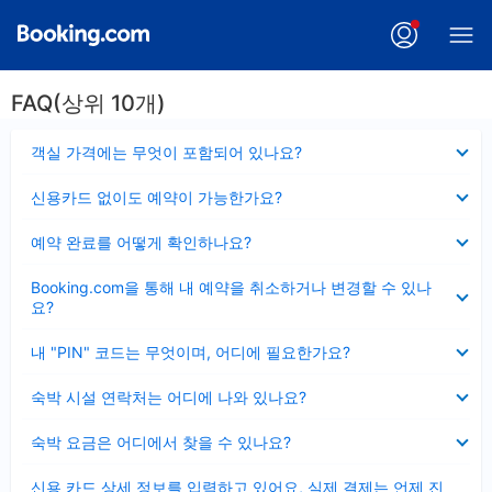
FAQ(상위 10개)
펼
객실 가격에는 무엇이 포함되어 있나요?
치
기
펼
신용카드 없이도 예약이 가능한가요?
치
기
펼
예약 완료를 어떻게 확인하나요?
치
기
펼
Booking.com을 통해 내 예약을 취소하거나 변경할 수 있나
치
요?
기
펼
내 "PIN" 코드는 무엇이며, 어디에 필요한가요?
치
기
펼
숙박 시설 연락처는 어디에 나와 있나요?
치
기
펼
숙박 요금은 어디에서 찾을 수 있나요?
치
기
펼
신용 카드 상세 정보를 입력하고 있어요, 실제 결제는 언제 진