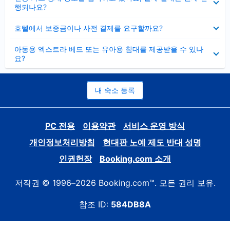
치
행되나요?
기
펼
호텔에서 보증금이나 사전 결제를 요구할까요?
치
기
펼
아동용 엑스트라 베드 또는 유아용 침대를 제공받을 수 있나
치
요?
기
내 숙소 등록
PC 전용
이용약관
서비스 운영 방식
개인정보처리방침
현대판 노예 제도 반대 성명
인권헌장
Booking.com 소개
저작권 © 1996–2026 Booking.com™. 모든 권리 보유.
참조 ID:
584DB8A