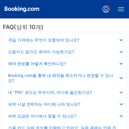
FAQ(상위 10개)
펼
객실 가격에는 무엇이 포함되어 있나요?
치
기
펼
신용카드 없이도 예약이 가능한가요?
치
기
펼
예약 완료를 어떻게 확인하나요?
치
기
펼
Booking.com을 통해 내 예약을 취소하거나 변경할 수 있나
치
요?
기
펼
내 "PIN" 코드는 무엇이며, 어디에 필요한가요?
치
기
펼
숙박 시설 연락처는 어디에 나와 있나요?
치
기
펼
숙박 요금은 어디에서 찾을 수 있나요?
치
기
펼
신용 카드 상세 정보를 입력하고 있어요, 실제 결제는 언제 진