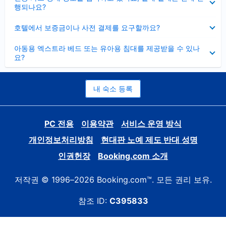
치
행되나요?
기
펼
호텔에서 보증금이나 사전 결제를 요구할까요?
치
기
펼
아동용 엑스트라 베드 또는 유아용 침대를 제공받을 수 있나
치
요?
기
내 숙소 등록
PC 전용
이용약관
서비스 운영 방식
개인정보처리방침
현대판 노예 제도 반대 성명
인권헌장
Booking.com 소개
저작권 © 1996–2026 Booking.com™. 모든 권리 보유.
참조 ID:
C395833