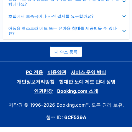
치
행되나요?
기
펼
호텔에서 보증금이나 사전 결제를 요구할까요?
치
기
펼
아동용 엑스트라 베드 또는 유아용 침대를 제공받을 수 있나
치
요?
기
내 숙소 등록
PC 전용
이용약관
서비스 운영 방식
개인정보처리방침
현대판 노예 제도 반대 성명
인권헌장
Booking.com 소개
저작권 © 1996–2026 Booking.com™. 모든 권리 보유.
참조 ID:
6CF529A