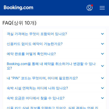
FAQ(상위 10개)
펼
객실 가격에는 무엇이 포함되어 있나요?
치
기
펼
신용카드 없이도 예약이 가능한가요?
치
기
펼
예약 완료를 어떻게 확인하나요?
치
기
펼
Booking.com을 통해 내 예약을 취소하거나 변경할 수 있나
치
요?
기
펼
내 "PIN" 코드는 무엇이며, 어디에 필요한가요?
치
기
펼
숙박 시설 연락처는 어디에 나와 있나요?
치
기
펼
숙박 요금은 어디에서 찾을 수 있나요?
치
기
펼
신용 카드 상세 정보를 입력하고 있어요, 실제 결제는 언제 진