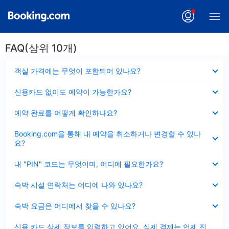
FAQ(상위 10개)
펼
객실 가격에는 무엇이 포함되어 있나요?
치
기
펼
신용카드 없이도 예약이 가능한가요?
치
기
펼
예약 완료를 어떻게 확인하나요?
치
기
펼
Booking.com을 통해 내 예약을 취소하거나 변경할 수 있나
치
요?
기
펼
내 "PIN" 코드는 무엇이며, 어디에 필요한가요?
치
기
펼
숙박 시설 연락처는 어디에 나와 있나요?
치
기
펼
숙박 요금은 어디에서 찾을 수 있나요?
치
기
펼
신용 카드 상세 정보를 입력하고 있어요, 실제 결제는 언제 진