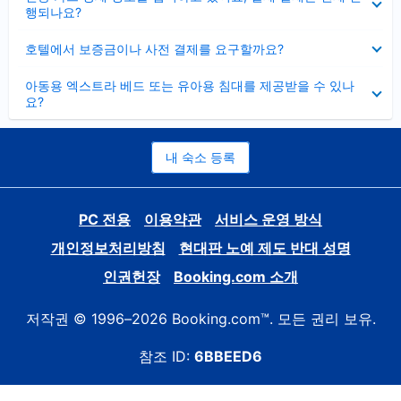
치
행되나요?
기
펼
호텔에서 보증금이나 사전 결제를 요구할까요?
치
기
펼
아동용 엑스트라 베드 또는 유아용 침대를 제공받을 수 있나
치
요?
기
내 숙소 등록
PC 전용
이용약관
서비스 운영 방식
개인정보처리방침
현대판 노예 제도 반대 성명
인권헌장
Booking.com 소개
저작권 © 1996–2026 Booking.com™. 모든 권리 보유.
참조 ID:
6BBEED6