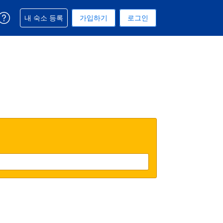
예약과 관련해 도움을 받으실 수 있습니다
내 숙소 등록
가입하기
로그인
 선택된 통화는 대한민국 원입니다
택. 현재 선택된 언어는 한국어입니다