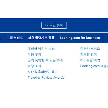
내 숙소 등록
기
고객 서비스
제휴 협력사로 등록
Booking.com for Business
개성이 넘치는 숙소
렌터카 서비스
이용 후기
항공편 검색
장기 숙박할 수 있는 숙소
레스토랑 예약
여행 소식
Booking.com 여
시즌 & 홀리데이 특가
Traveller Review Awards