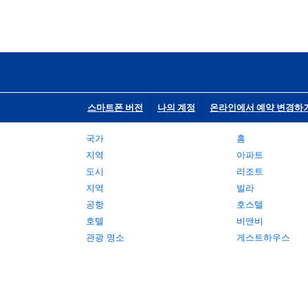
스마트폰 버전
나의 계정
온라인에서 예약 변경하
국가
홈
지역
아파트
도시
리조트
지역
빌라
공항
호스텔
호텔
비앤비
관광 명소
게스트하우스