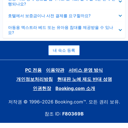
치
행되나요?
기
펼
호텔에서 보증금이나 사전 결제를 요구할까요?
치
기
펼
아동용 엑스트라 베드 또는 유아용 침대를 제공받을 수 있나
치
요?
기
내 숙소 등록
PC 전용
이용약관
서비스 운영 방식
개인정보처리방침
현대판 노예 제도 반대 성명
인권헌장
Booking.com 소개
저작권 © 1996–2026 Booking.com™. 모든 권리 보유.
참조 ID:
F80369B