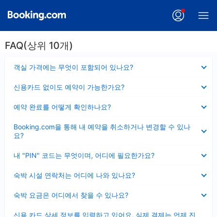
FAQ(상위 10개)
펼
객실 가격에는 무엇이 포함되어 있나요?
치
기
펼
신용카드 없이도 예약이 가능한가요?
치
기
펼
예약 완료를 어떻게 확인하나요?
치
기
펼
Booking.com을 통해 내 예약을 취소하거나 변경할 수 있나
치
요?
기
펼
내 "PIN" 코드는 무엇이며, 어디에 필요한가요?
치
기
펼
숙박 시설 연락처는 어디에 나와 있나요?
치
기
펼
숙박 요금은 어디에서 찾을 수 있나요?
치
기
펼
신용 카드 상세 정보를 입력하고 있어요, 실제 결제는 언제 진