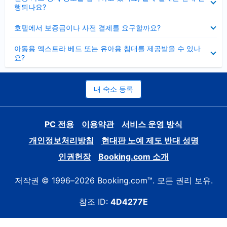
치
행되나요?
기
펼
호텔에서 보증금이나 사전 결제를 요구할까요?
치
기
펼
아동용 엑스트라 베드 또는 유아용 침대를 제공받을 수 있나
치
요?
기
내 숙소 등록
PC 전용
이용약관
서비스 운영 방식
개인정보처리방침
현대판 노예 제도 반대 성명
인권헌장
Booking.com 소개
저작권 © 1996–2026 Booking.com™. 모든 권리 보유.
참조 ID:
4D4277E