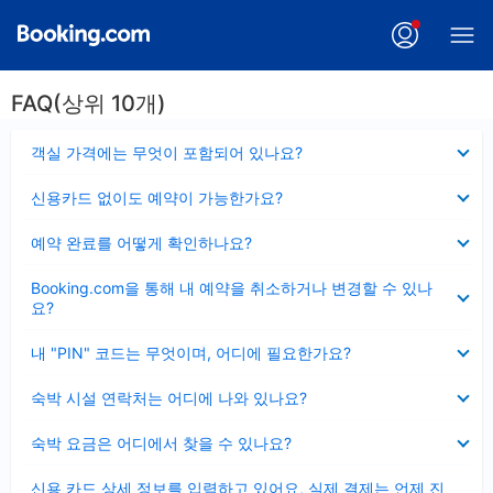
FAQ(상위 10개)
펼
객실 가격에는 무엇이 포함되어 있나요?
치
기
펼
신용카드 없이도 예약이 가능한가요?
치
기
펼
예약 완료를 어떻게 확인하나요?
치
기
펼
Booking.com을 통해 내 예약을 취소하거나 변경할 수 있나
치
요?
기
펼
내 "PIN" 코드는 무엇이며, 어디에 필요한가요?
치
기
펼
숙박 시설 연락처는 어디에 나와 있나요?
치
기
펼
숙박 요금은 어디에서 찾을 수 있나요?
치
기
펼
신용 카드 상세 정보를 입력하고 있어요, 실제 결제는 언제 진