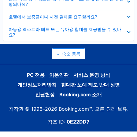
치
행되나요?
기
펼
호텔에서 보증금이나 사전 결제를 요구할까요?
치
기
펼
아동용 엑스트라 베드 또는 유아용 침대를 제공받을 수 있나
치
요?
기
내 숙소 등록
PC 전용
이용약관
서비스 운영 방식
개인정보처리방침
현대판 노예 제도 반대 성명
인권헌장
Booking.com 소개
저작권 © 1996–2026 Booking.com™. 모든 권리 보유.
참조 ID:
0E22DD7