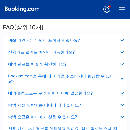
FAQ(상위 10개)
펼
객실 가격에는 무엇이 포함되어 있나요?
치
기
펼
신용카드 없이도 예약이 가능한가요?
치
기
펼
예약 완료를 어떻게 확인하나요?
치
기
펼
Booking.com을 통해 내 예약을 취소하거나 변경할 수 있나
치
요?
기
펼
내 "PIN" 코드는 무엇이며, 어디에 필요한가요?
치
기
펼
숙박 시설 연락처는 어디에 나와 있나요?
치
기
펼
숙박 요금은 어디에서 찾을 수 있나요?
치
기
펼
신용 카드 상세 정보를 입력하고 있어요, 실제 결제는 언제 진