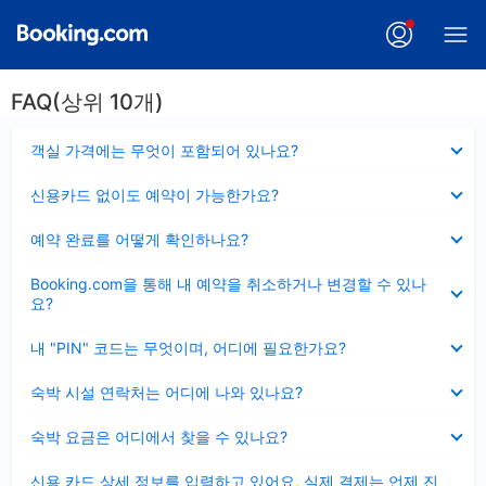
FAQ(상위 10개)
펼
객실 가격에는 무엇이 포함되어 있나요?
치
기
펼
신용카드 없이도 예약이 가능한가요?
치
기
펼
예약 완료를 어떻게 확인하나요?
치
기
펼
Booking.com을 통해 내 예약을 취소하거나 변경할 수 있나
치
요?
기
펼
내 "PIN" 코드는 무엇이며, 어디에 필요한가요?
치
기
펼
숙박 시설 연락처는 어디에 나와 있나요?
치
기
펼
숙박 요금은 어디에서 찾을 수 있나요?
치
기
펼
신용 카드 상세 정보를 입력하고 있어요, 실제 결제는 언제 진