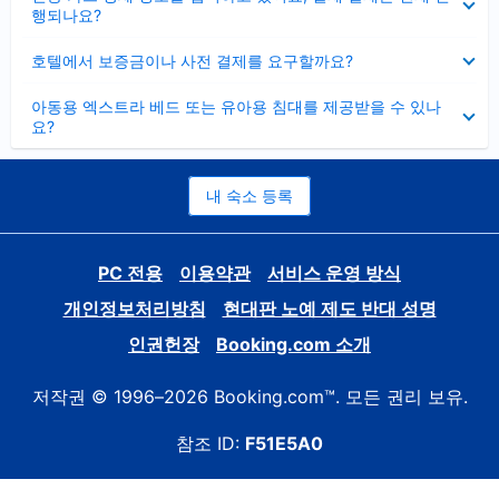
치
행되나요?
기
펼
호텔에서 보증금이나 사전 결제를 요구할까요?
치
기
펼
아동용 엑스트라 베드 또는 유아용 침대를 제공받을 수 있나
치
요?
기
내 숙소 등록
PC 전용
이용약관
서비스 운영 방식
개인정보처리방침
현대판 노예 제도 반대 성명
인권헌장
Booking.com 소개
저작권 © 1996–2026 Booking.com™. 모든 권리 보유.
참조 ID:
F51E5A0