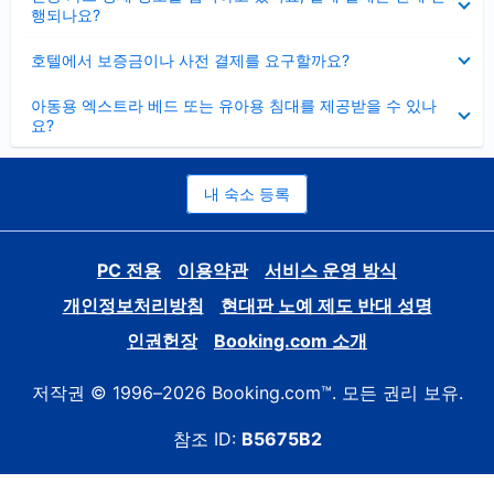
치
행되나요?
기
펼
호텔에서 보증금이나 사전 결제를 요구할까요?
치
기
펼
아동용 엑스트라 베드 또는 유아용 침대를 제공받을 수 있나
치
요?
기
내 숙소 등록
PC 전용
이용약관
서비스 운영 방식
개인정보처리방침
현대판 노예 제도 반대 성명
인권헌장
Booking.com 소개
저작권 © 1996–2026 Booking.com™. 모든 권리 보유.
참조 ID:
B5675B2