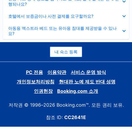
치
행되나요?
기
펼
호텔에서 보증금이나 사전 결제를 요구할까요?
치
기
펼
아동용 엑스트라 베드 또는 유아용 침대를 제공받을 수 있나
치
요?
기
내 숙소 등록
PC 전용
이용약관
서비스 운영 방식
개인정보처리방침
현대판 노예 제도 반대 성명
인권헌장
Booking.com 소개
저작권 © 1996–2026 Booking.com™. 모든 권리 보유.
참조 ID:
CC2641E