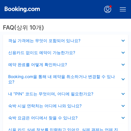
FAQ(상위 10개)
펼
객실 가격에는 무엇이 포함되어 있나요?
치
기
펼
신용카드 없이도 예약이 가능한가요?
치
기
펼
예약 완료를 어떻게 확인하나요?
치
기
펼
Booking.com을 통해 내 예약을 취소하거나 변경할 수 있나
치
요?
기
펼
내 "PIN" 코드는 무엇이며, 어디에 필요한가요?
치
기
펼
숙박 시설 연락처는 어디에 나와 있나요?
치
기
펼
숙박 요금은 어디에서 찾을 수 있나요?
치
기
펼
신용 카드 상세 정보를 입력하고 있어요, 실제 결제는 언제 진