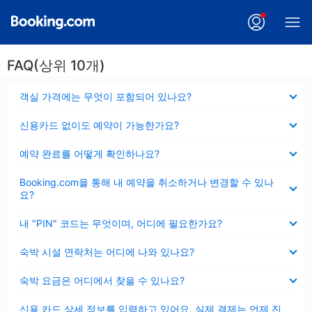
FAQ(상위 10개)
펼
객실 가격에는 무엇이 포함되어 있나요?
치
기
펼
신용카드 없이도 예약이 가능한가요?
치
기
펼
예약 완료를 어떻게 확인하나요?
치
기
펼
Booking.com을 통해 내 예약을 취소하거나 변경할 수 있나
치
요?
기
펼
내 "PIN" 코드는 무엇이며, 어디에 필요한가요?
치
기
펼
숙박 시설 연락처는 어디에 나와 있나요?
치
기
펼
숙박 요금은 어디에서 찾을 수 있나요?
치
기
펼
신용 카드 상세 정보를 입력하고 있어요, 실제 결제는 언제 진