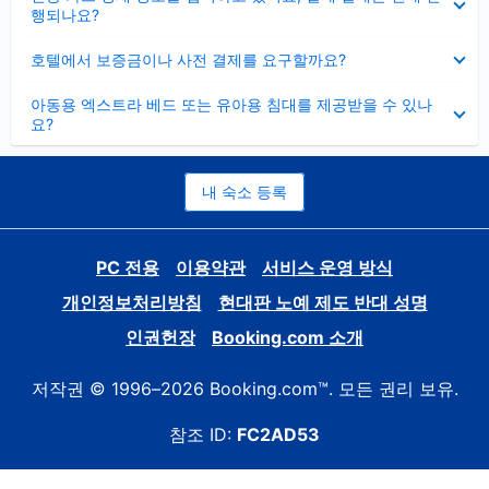
치
행되나요?
기
펼
호텔에서 보증금이나 사전 결제를 요구할까요?
치
기
펼
아동용 엑스트라 베드 또는 유아용 침대를 제공받을 수 있나
치
요?
기
내 숙소 등록
PC 전용
이용약관
서비스 운영 방식
개인정보처리방침
현대판 노예 제도 반대 성명
인권헌장
Booking.com 소개
저작권 © 1996–2026 Booking.com™. 모든 권리 보유.
참조 ID:
FC2AD53