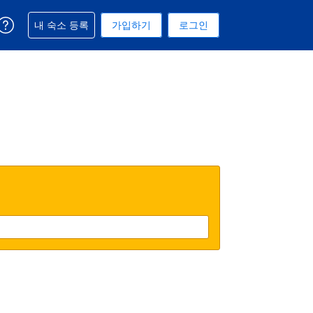
예약과 관련해 도움을 받으실 수 있습니다
내 숙소 등록
가입하기
로그인
 선택된 통화는 대한민국 원입니다
택. 현재 선택된 언어는 한국어입니다