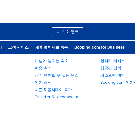
내 숙소 등록
기
고객 서비스
제휴 협력사로 등록
Booking.com for Business
개성이 넘치는 숙소
렌터카 서비스
이용 후기
항공편 검색
장기 숙박할 수 있는 숙소
레스토랑 예약
여행 소식
Booking.com 여
시즌 & 홀리데이 특가
Traveller Review Awards