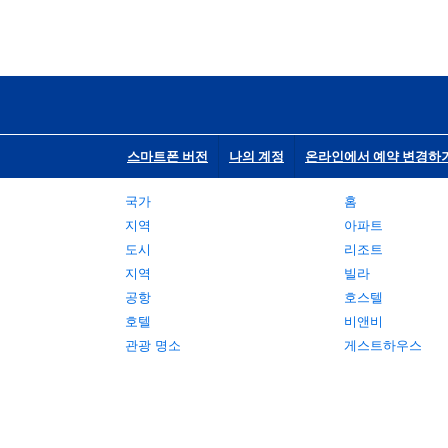
스마트폰 버전
나의 계정
온라인에서 예약 변경하
국가
홈
지역
아파트
도시
리조트
지역
빌라
공항
호스텔
호텔
비앤비
관광 명소
게스트하우스