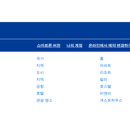
스마트폰 버전
나의 계정
온라인에서 예약 변경하
국가
홈
지역
아파트
도시
리조트
지역
빌라
공항
호스텔
호텔
비앤비
관광 명소
게스트하우스