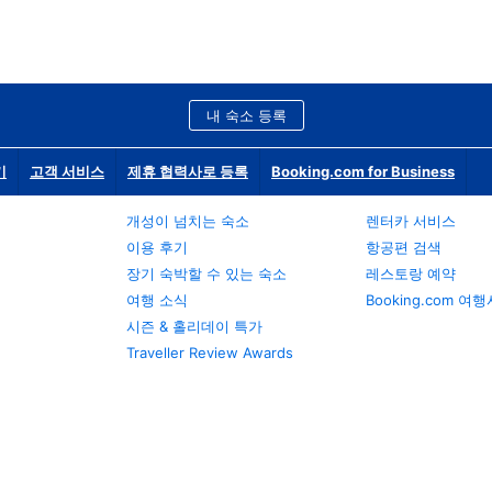
내 숙소 등록
기
고객 서비스
제휴 협력사로 등록
Booking.com for Business
개성이 넘치는 숙소
렌터카 서비스
이용 후기
항공편 검색
장기 숙박할 수 있는 숙소
레스토랑 예약
여행 소식
Booking.com 여
시즌 & 홀리데이 특가
Traveller Review Awards