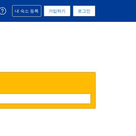
예약과 관련해 도움을 받으실 수 있습니다
내 숙소 등록
가입하기
로그인
 선택된 통화는 미국 달러입니다
택. 현재 선택된 언어는 한국어입니다