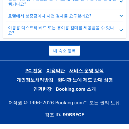
치
행되나요?
기
펼
호텔에서 보증금이나 사전 결제를 요구할까요?
치
기
펼
아동용 엑스트라 베드 또는 유아용 침대를 제공받을 수 있나
치
요?
기
내 숙소 등록
PC 전용
이용약관
서비스 운영 방식
개인정보처리방침
현대판 노예 제도 반대 성명
인권헌장
Booking.com 소개
저작권 © 1996–2026 Booking.com™. 모든 권리 보유.
참조 ID:
99BBFCE