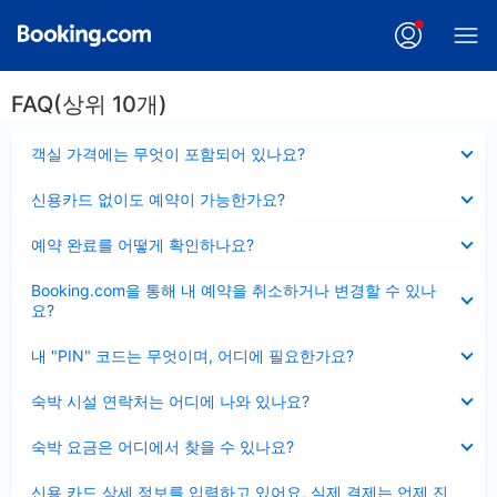
FAQ(상위 10개)
펼
객실 가격에는 무엇이 포함되어 있나요?
치
기
펼
신용카드 없이도 예약이 가능한가요?
치
기
펼
예약 완료를 어떻게 확인하나요?
치
기
펼
Booking.com을 통해 내 예약을 취소하거나 변경할 수 있나
치
요?
기
펼
내 "PIN" 코드는 무엇이며, 어디에 필요한가요?
치
기
펼
숙박 시설 연락처는 어디에 나와 있나요?
치
기
펼
숙박 요금은 어디에서 찾을 수 있나요?
치
기
펼
신용 카드 상세 정보를 입력하고 있어요, 실제 결제는 언제 진