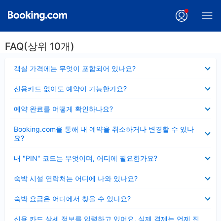
FAQ(상위 10개)
펼
객실 가격에는 무엇이 포함되어 있나요?
치
기
펼
신용카드 없이도 예약이 가능한가요?
치
기
펼
예약 완료를 어떻게 확인하나요?
치
기
펼
Booking.com을 통해 내 예약을 취소하거나 변경할 수 있나
치
요?
기
펼
내 "PIN" 코드는 무엇이며, 어디에 필요한가요?
치
기
펼
숙박 시설 연락처는 어디에 나와 있나요?
치
기
펼
숙박 요금은 어디에서 찾을 수 있나요?
치
기
펼
신용 카드 상세 정보를 입력하고 있어요, 실제 결제는 언제 진