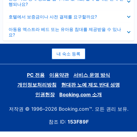
치
행되나요?
기
펼
호텔에서 보증금이나 사전 결제를 요구할까요?
치
기
펼
아동용 엑스트라 베드 또는 유아용 침대를 제공받을 수 있나
치
요?
기
내 숙소 등록
PC 전용
이용약관
서비스 운영 방식
개인정보처리방침
현대판 노예 제도 반대 성명
인권헌장
Booking.com 소개
저작권 © 1996–2026 Booking.com™. 모든 권리 보유.
참조 ID:
153F89F