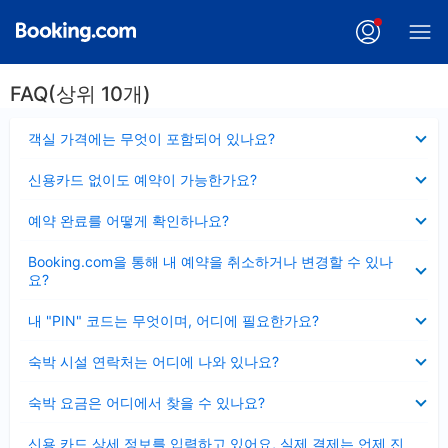
FAQ(상위 10개)
펼
객실 가격에는 무엇이 포함되어 있나요?
치
기
펼
신용카드 없이도 예약이 가능한가요?
치
기
펼
예약 완료를 어떻게 확인하나요?
치
기
펼
Booking.com을 통해 내 예약을 취소하거나 변경할 수 있나
치
요?
기
펼
내 "PIN" 코드는 무엇이며, 어디에 필요한가요?
치
기
펼
숙박 시설 연락처는 어디에 나와 있나요?
치
기
펼
숙박 요금은 어디에서 찾을 수 있나요?
치
기
펼
신용 카드 상세 정보를 입력하고 있어요, 실제 결제는 언제 진