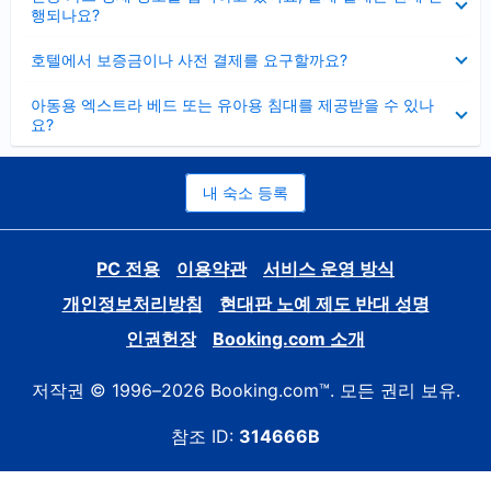
치
행되나요?
기
펼
호텔에서 보증금이나 사전 결제를 요구할까요?
치
기
펼
아동용 엑스트라 베드 또는 유아용 침대를 제공받을 수 있나
치
요?
기
내 숙소 등록
PC 전용
이용약관
서비스 운영 방식
개인정보처리방침
현대판 노예 제도 반대 성명
인권헌장
Booking.com 소개
저작권 © 1996–2026 Booking.com™. 모든 권리 보유.
참조 ID:
314666B