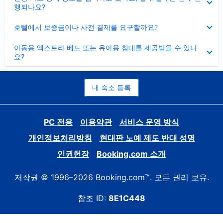
치
행되나요?
기
펼
호텔에서 보증금이나 사전 결제를 요구할까요?
치
기
펼
아동용 엑스트라 베드 또는 유아용 침대를 제공받을 수 있나
치
요?
기
내 숙소 등록
PC 전용
이용약관
서비스 운영 방식
개인정보처리방침
현대판 노예 제도 반대 성명
인권헌장
Booking.com 소개
저작권 © 1996–2026 Booking.com™. 모든 권리 보유.
참조 ID:
8E1C448