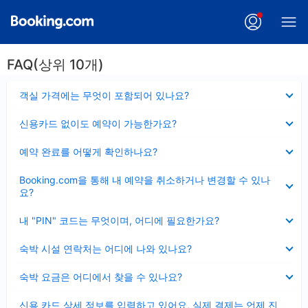
FAQ(상위 10개)
펼
객실 가격에는 무엇이 포함되어 있나요?
치
기
펼
신용카드 없이도 예약이 가능한가요?
치
기
펼
예약 완료를 어떻게 확인하나요?
치
기
펼
Booking.com을 통해 내 예약을 취소하거나 변경할 수 있나
치
요?
기
펼
내 "PIN" 코드는 무엇이며, 어디에 필요한가요?
치
기
펼
숙박 시설 연락처는 어디에 나와 있나요?
치
기
펼
숙박 요금은 어디에서 찾을 수 있나요?
치
기
펼
신용 카드 상세 정보를 입력하고 있어요, 실제 결제는 언제 진