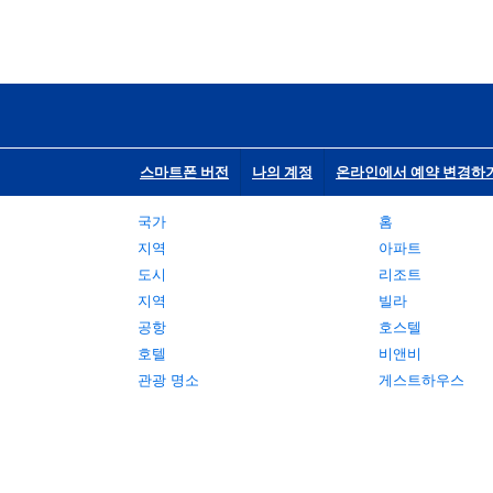
스마트폰 버전
나의 계정
온라인에서 예약 변경하
국가
홈
지역
아파트
도시
리조트
지역
빌라
공항
호스텔
호텔
비앤비
관광 명소
게스트하우스