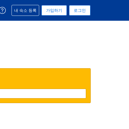
예약과 관련해 도움을 받으실 수 있습니다
내 숙소 등록
가입하기
로그인
 선택된 통화는 대한민국 원입니다
택. 현재 선택된 언어는 한국어입니다