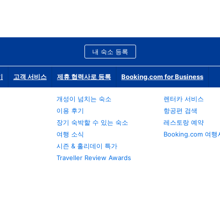
내 숙소 등록
기
고객 서비스
제휴 협력사로 등록
Booking.com for Business
개성이 넘치는 숙소
렌터카 서비스
이용 후기
항공편 검색
장기 숙박할 수 있는 숙소
레스토랑 예약
여행 소식
Booking.com 여
시즌 & 홀리데이 특가
Traveller Review Awards