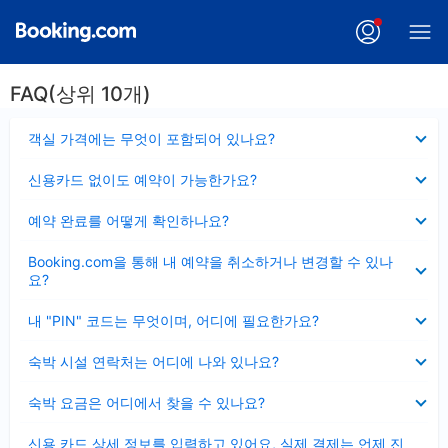
FAQ(상위 10개)
펼
객실 가격에는 무엇이 포함되어 있나요?
치
기
펼
신용카드 없이도 예약이 가능한가요?
치
기
펼
예약 완료를 어떻게 확인하나요?
치
기
펼
Booking.com을 통해 내 예약을 취소하거나 변경할 수 있나
치
요?
기
펼
내 "PIN" 코드는 무엇이며, 어디에 필요한가요?
치
기
펼
숙박 시설 연락처는 어디에 나와 있나요?
치
기
펼
숙박 요금은 어디에서 찾을 수 있나요?
치
기
펼
신용 카드 상세 정보를 입력하고 있어요, 실제 결제는 언제 진