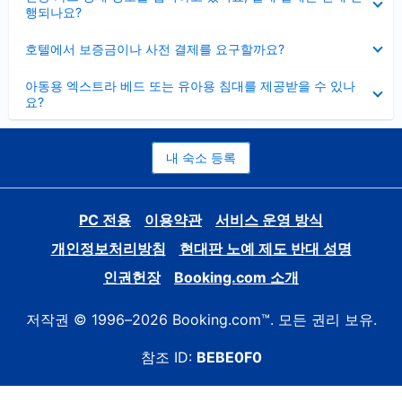
치
행되나요?
기
펼
호텔에서 보증금이나 사전 결제를 요구할까요?
치
기
펼
아동용 엑스트라 베드 또는 유아용 침대를 제공받을 수 있나
치
요?
기
내 숙소 등록
PC 전용
이용약관
서비스 운영 방식
개인정보처리방침
현대판 노예 제도 반대 성명
인권헌장
Booking.com 소개
저작권 © 1996–2026 Booking.com™. 모든 권리 보유.
참조 ID:
BEBE0F0