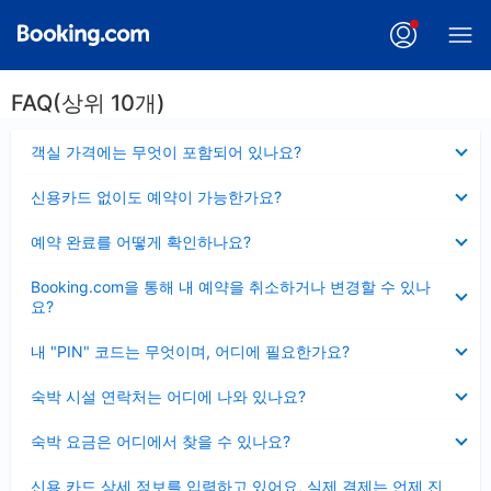
FAQ(상위 10개)
펼
객실 가격에는 무엇이 포함되어 있나요?
치
기
펼
신용카드 없이도 예약이 가능한가요?
치
기
펼
예약 완료를 어떻게 확인하나요?
치
기
펼
Booking.com을 통해 내 예약을 취소하거나 변경할 수 있나
치
요?
기
펼
내 "PIN" 코드는 무엇이며, 어디에 필요한가요?
치
기
펼
숙박 시설 연락처는 어디에 나와 있나요?
치
기
펼
숙박 요금은 어디에서 찾을 수 있나요?
치
기
펼
신용 카드 상세 정보를 입력하고 있어요, 실제 결제는 언제 진