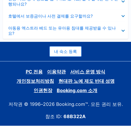
치
행되나요?
기
펼
호텔에서 보증금이나 사전 결제를 요구할까요?
치
기
펼
아동용 엑스트라 베드 또는 유아용 침대를 제공받을 수 있나
치
요?
기
내 숙소 등록
PC 전용
이용약관
서비스 운영 방식
개인정보처리방침
현대판 노예 제도 반대 성명
인권헌장
Booking.com 소개
저작권 © 1996–2026 Booking.com™. 모든 권리 보유.
참조 ID:
68B322A