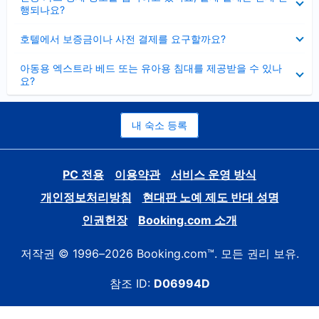
치
행되나요?
기
펼
호텔에서 보증금이나 사전 결제를 요구할까요?
치
기
펼
아동용 엑스트라 베드 또는 유아용 침대를 제공받을 수 있나
치
요?
기
내 숙소 등록
PC 전용
이용약관
서비스 운영 방식
개인정보처리방침
현대판 노예 제도 반대 성명
인권헌장
Booking.com 소개
저작권 © 1996–2026 Booking.com™. 모든 권리 보유.
참조 ID:
D06994D