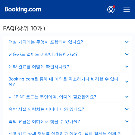
FAQ(상위 10개)
펼
객실 가격에는 무엇이 포함되어 있나요?
치
기
펼
신용카드 없이도 예약이 가능한가요?
치
기
펼
예약 완료를 어떻게 확인하나요?
치
기
펼
Booking.com을 통해 내 예약을 취소하거나 변경할 수 있나
치
요?
기
펼
내 "PIN" 코드는 무엇이며, 어디에 필요한가요?
치
기
펼
숙박 시설 연락처는 어디에 나와 있나요?
치
기
펼
숙박 요금은 어디에서 찾을 수 있나요?
치
기
펼
신용 카드 상세 정보를 입력하고 있어요, 실제 결제는 언제 진