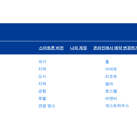
스마트폰 버전
나의 계정
온라인에서 예약 변경하
국가
홈
지역
아파트
도시
리조트
지역
빌라
공항
호스텔
호텔
비앤비
관광 명소
게스트하우스