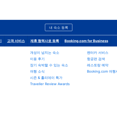
내 숙소 등록
기
고객 서비스
제휴 협력사로 등록
Booking.com for Business
개성이 넘치는 숙소
렌터카 서비스
이용 후기
항공편 검색
장기 숙박할 수 있는 숙소
레스토랑 예약
여행 소식
Booking.com 여
시즌 & 홀리데이 특가
Traveller Review Awards