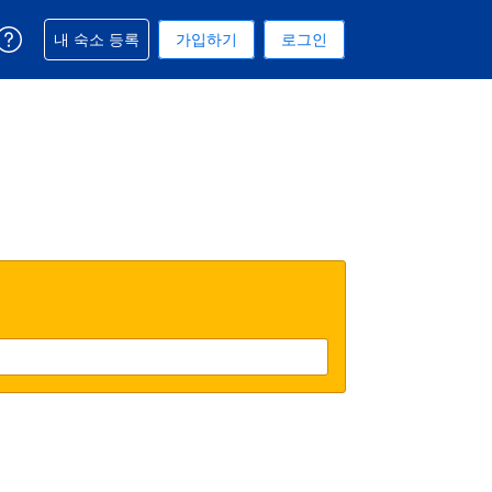
예약과 관련해 도움을 받으실 수 있습니다
내 숙소 등록
가입하기
로그인
 선택된 통화는 미국 달러입니다
택. 현재 선택된 언어는 한국어입니다