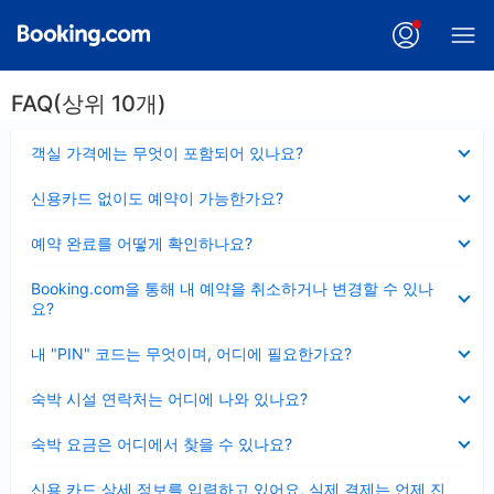
FAQ(상위 10개)
펼
객실 가격에는 무엇이 포함되어 있나요?
치
기
펼
신용카드 없이도 예약이 가능한가요?
치
기
펼
예약 완료를 어떻게 확인하나요?
치
기
펼
Booking.com을 통해 내 예약을 취소하거나 변경할 수 있나
치
요?
기
펼
내 "PIN" 코드는 무엇이며, 어디에 필요한가요?
치
기
펼
숙박 시설 연락처는 어디에 나와 있나요?
치
기
펼
숙박 요금은 어디에서 찾을 수 있나요?
치
기
펼
신용 카드 상세 정보를 입력하고 있어요, 실제 결제는 언제 진