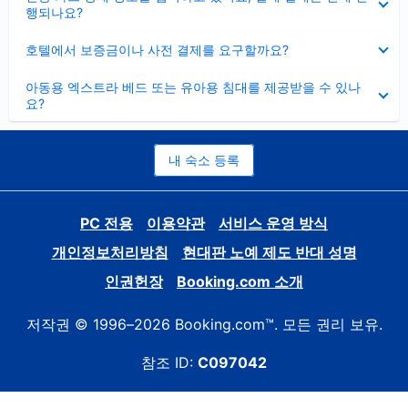
치
행되나요?
기
펼
호텔에서 보증금이나 사전 결제를 요구할까요?
치
기
펼
아동용 엑스트라 베드 또는 유아용 침대를 제공받을 수 있나
치
요?
기
내 숙소 등록
PC 전용
이용약관
서비스 운영 방식
개인정보처리방침
현대판 노예 제도 반대 성명
인권헌장
Booking.com 소개
저작권 © 1996–2026 Booking.com™. 모든 권리 보유.
참조 ID:
C097042