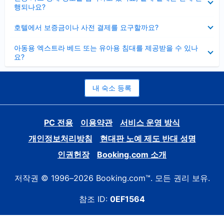
치
행되나요?
기
펼
호텔에서 보증금이나 사전 결제를 요구할까요?
치
기
펼
아동용 엑스트라 베드 또는 유아용 침대를 제공받을 수 있나
치
요?
기
내 숙소 등록
PC 전용
이용약관
서비스 운영 방식
개인정보처리방침
현대판 노예 제도 반대 성명
인권헌장
Booking.com 소개
저작권 © 1996–2026 Booking.com™. 모든 권리 보유.
참조 ID:
0EF1564