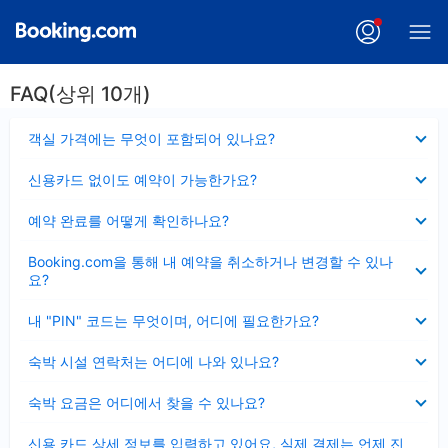
FAQ(상위 10개)
펼
객실 가격에는 무엇이 포함되어 있나요?
치
기
펼
신용카드 없이도 예약이 가능한가요?
치
기
펼
예약 완료를 어떻게 확인하나요?
치
기
펼
Booking.com을 통해 내 예약을 취소하거나 변경할 수 있나
치
요?
기
펼
내 "PIN" 코드는 무엇이며, 어디에 필요한가요?
치
기
펼
숙박 시설 연락처는 어디에 나와 있나요?
치
기
펼
숙박 요금은 어디에서 찾을 수 있나요?
치
기
펼
신용 카드 상세 정보를 입력하고 있어요, 실제 결제는 언제 진