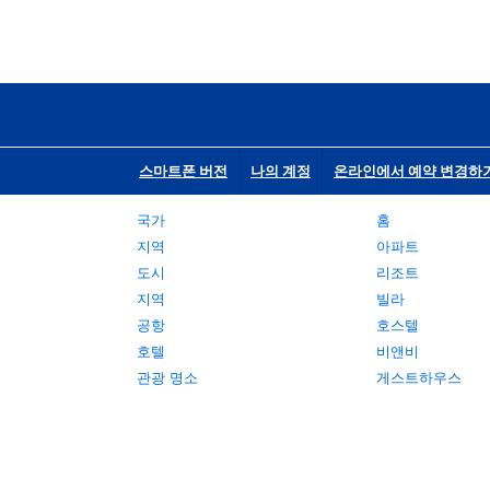
스마트폰 버전
나의 계정
온라인에서 예약 변경하
국가
홈
지역
아파트
도시
리조트
지역
빌라
공항
호스텔
호텔
비앤비
관광 명소
게스트하우스