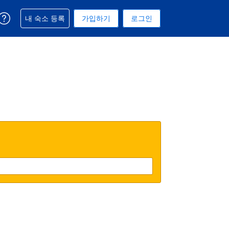
예약과 관련해 도움을 받으실 수 있습니다
내 숙소 등록
가입하기
로그인
 선택된 통화는 대한민국 원입니다
택. 현재 선택된 언어는 한국어입니다