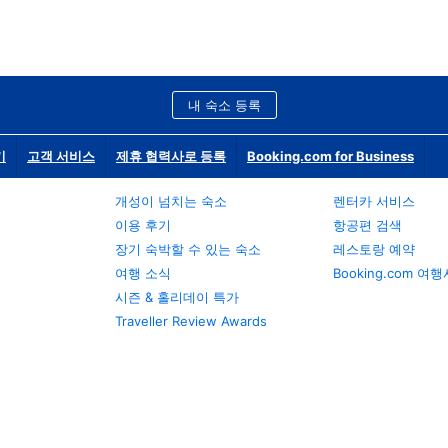
내 숙소 등록
기
고객 서비스
제휴 협력사로 등록
Booking.com for Business
개성이 넘치는 숙소
렌터카 서비스
이용 후기
항공편 검색
장기 숙박할 수 있는 숙소
레스토랑 예약
여행 소식
Booking.com 여
시즌 & 홀리데이 특가
Traveller Review Awards