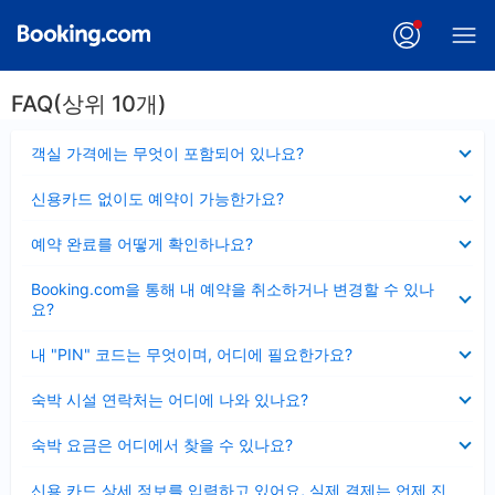
FAQ(상위 10개)
펼
객실 가격에는 무엇이 포함되어 있나요?
치
기
펼
신용카드 없이도 예약이 가능한가요?
치
기
펼
예약 완료를 어떻게 확인하나요?
치
기
펼
Booking.com을 통해 내 예약을 취소하거나 변경할 수 있나
치
요?
기
펼
내 "PIN" 코드는 무엇이며, 어디에 필요한가요?
치
기
펼
숙박 시설 연락처는 어디에 나와 있나요?
치
기
펼
숙박 요금은 어디에서 찾을 수 있나요?
치
기
펼
신용 카드 상세 정보를 입력하고 있어요, 실제 결제는 언제 진