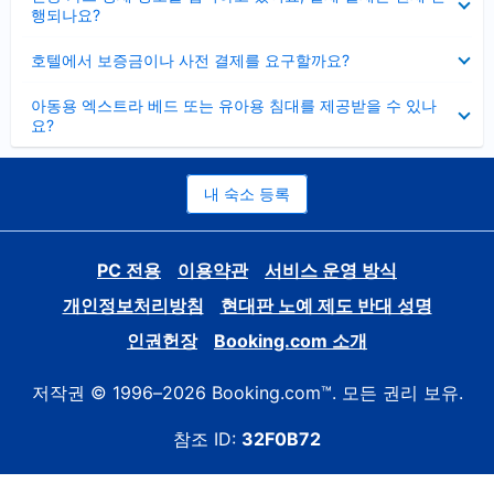
치
행되나요?
기
펼
호텔에서 보증금이나 사전 결제를 요구할까요?
치
기
펼
아동용 엑스트라 베드 또는 유아용 침대를 제공받을 수 있나
치
요?
기
내 숙소 등록
PC 전용
이용약관
서비스 운영 방식
개인정보처리방침
현대판 노예 제도 반대 성명
인권헌장
Booking.com 소개
저작권 © 1996–2026 Booking.com™. 모든 권리 보유.
참조 ID:
32F0B72