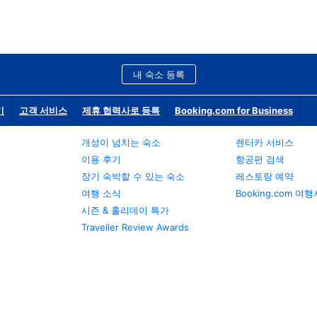
내 숙소 등록
기
고객 서비스
제휴 협력사로 등록
Booking.com for Business
개성이 넘치는 숙소
렌터카 서비스
이용 후기
항공편 검색
장기 숙박할 수 있는 숙소
레스토랑 예약
여행 소식
Booking.com 여
시즌 & 홀리데이 특가
Traveller Review Awards