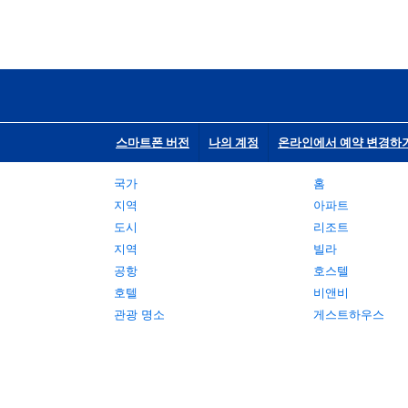
스마트폰 버전
나의 계정
온라인에서 예약 변경하
국가
홈
지역
아파트
도시
리조트
지역
빌라
공항
호스텔
호텔
비앤비
관광 명소
게스트하우스