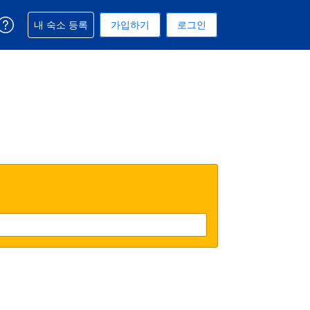
예약과 관련해 도움을 받으실 수 있습니다
내 숙소 등록
가입하기
로그인
 선택된 통화는 대한민국 원입니다
택. 현재 선택된 언어는 한국어입니다