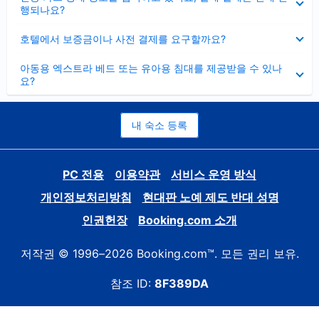
치
행되나요?
기
펼
호텔에서 보증금이나 사전 결제를 요구할까요?
치
기
펼
아동용 엑스트라 베드 또는 유아용 침대를 제공받을 수 있나
치
요?
기
내 숙소 등록
PC 전용
이용약관
서비스 운영 방식
개인정보처리방침
현대판 노예 제도 반대 성명
인권헌장
Booking.com 소개
저작권 © 1996–2026 Booking.com™. 모든 권리 보유.
참조 ID:
8F389DA