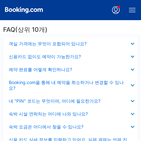
FAQ(상위 10개)
펼
객실 가격에는 무엇이 포함되어 있나요?
치
기
펼
신용카드 없이도 예약이 가능한가요?
치
기
펼
예약 완료를 어떻게 확인하나요?
치
기
펼
Booking.com을 통해 내 예약을 취소하거나 변경할 수 있나
치
요?
기
펼
내 "PIN" 코드는 무엇이며, 어디에 필요한가요?
치
기
펼
숙박 시설 연락처는 어디에 나와 있나요?
치
기
펼
숙박 요금은 어디에서 찾을 수 있나요?
치
기
펼
신용 카드 상세 정보를 입력하고 있어요, 실제 결제는 언제 진