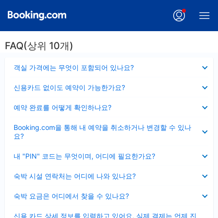
FAQ(상위 10개)
펼
객실 가격에는 무엇이 포함되어 있나요?
치
기
펼
신용카드 없이도 예약이 가능한가요?
치
기
펼
예약 완료를 어떻게 확인하나요?
치
기
펼
Booking.com을 통해 내 예약을 취소하거나 변경할 수 있나
치
요?
기
펼
내 "PIN" 코드는 무엇이며, 어디에 필요한가요?
치
기
펼
숙박 시설 연락처는 어디에 나와 있나요?
치
기
펼
숙박 요금은 어디에서 찾을 수 있나요?
치
기
펼
신용 카드 상세 정보를 입력하고 있어요, 실제 결제는 언제 진