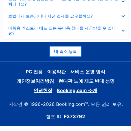
치
행되나요?
기
펼
호텔에서 보증금이나 사전 결제를 요구할까요?
치
기
펼
아동용 엑스트라 베드 또는 유아용 침대를 제공받을 수 있나
치
요?
기
내 숙소 등록
PC 전용
이용약관
서비스 운영 방식
개인정보처리방침
현대판 노예 제도 반대 성명
인권헌장
Booking.com 소개
저작권 © 1996–2026 Booking.com™. 모든 권리 보유.
참조 ID:
F373792