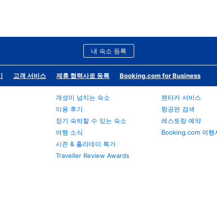
내 숙소 등록
기
고객 서비스
제휴 협력사로 등록
Booking.com for Business
개성이 넘치는 숙소
렌터카 서비스
이용 후기
항공편 검색
장기 숙박할 수 있는 숙소
레스토랑 예약
여행 소식
Booking.com 여
시즌 & 홀리데이 특가
Traveller Review Awards