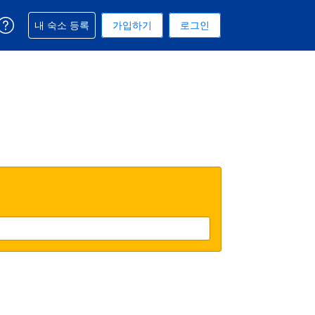
예약과 관련해 도움을 받으실 수 있습니다
내 숙소 등록
가입하기
로그인
 선택된 통화는 미국 달러입니다
택. 현재 선택된 언어는 한국어입니다