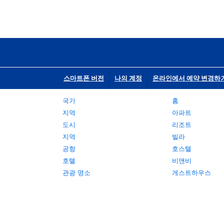
스마트폰 버전
나의 계정
온라인에서 예약 변경하
국가
홈
지역
아파트
도시
리조트
지역
빌라
공항
호스텔
호텔
비앤비
관광 명소
게스트하우스