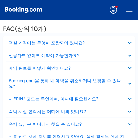
FAQ(상위 10개)
펼
객실 가격에는 무엇이 포함되어 있나요?
치
기
펼
신용카드 없이도 예약이 가능한가요?
치
기
펼
예약 완료를 어떻게 확인하나요?
치
기
펼
Booking.com을 통해 내 예약을 취소하거나 변경할 수 있나
치
요?
기
펼
내 "PIN" 코드는 무엇이며, 어디에 필요한가요?
치
기
펼
숙박 시설 연락처는 어디에 나와 있나요?
치
기
펼
숙박 요금은 어디에서 찾을 수 있나요?
치
기
펼
신용 카드 상세 정보를 입력하고 있어요, 실제 결제는 언제 진