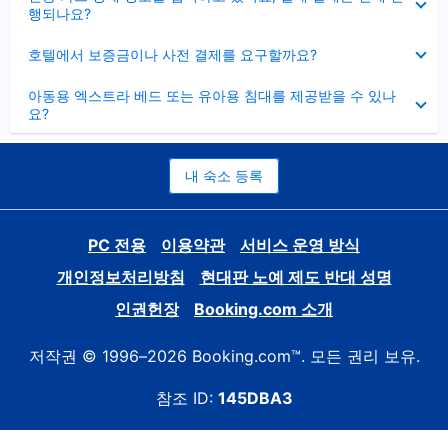
치
행되나요?
기
펼
호텔에서 보증금이나 사전 결제를 요구할까요?
치
기
펼
아동용 엑스트라 베드 또는 유아용 침대를 제공받을 수 있나
치
요?
기
내 숙소 등록
PC 전용
이용약관
서비스 운영 방식
개인정보처리방침
현대판 노예 제도 반대 성명
인권헌장
Booking.com 소개
저작권 © 1996–2026 Booking.com™. 모든 권리 보유.
참조 ID:
145DBA3