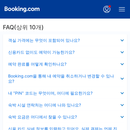
FAQ(상위 10개)
펼
객실 가격에는 무엇이 포함되어 있나요?
치
기
펼
신용카드 없이도 예약이 가능한가요?
치
기
펼
예약 완료를 어떻게 확인하나요?
치
기
펼
Booking.com을 통해 내 예약을 취소하거나 변경할 수 있나
치
요?
기
펼
내 "PIN" 코드는 무엇이며, 어디에 필요한가요?
치
기
펼
숙박 시설 연락처는 어디에 나와 있나요?
치
기
펼
숙박 요금은 어디에서 찾을 수 있나요?
치
기
펼
신용 카드 상세 정보를 입력하고 있어요, 실제 결제는 언제 진