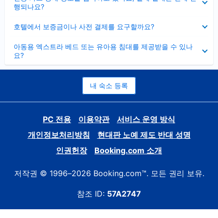
치
행되나요?
기
펼
호텔에서 보증금이나 사전 결제를 요구할까요?
치
기
펼
아동용 엑스트라 베드 또는 유아용 침대를 제공받을 수 있나
치
요?
기
내 숙소 등록
PC 전용
이용약관
서비스 운영 방식
개인정보처리방침
현대판 노예 제도 반대 성명
인권헌장
Booking.com 소개
저작권 © 1996–2026 Booking.com™. 모든 권리 보유.
참조 ID:
57A2747